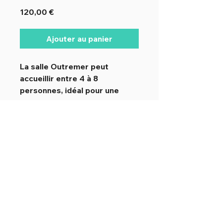
Prix
120,00 €
Ajouter au panier
La salle Outremer peut
accueillir entre 4 à 8
personnes, idéal pour une
réunion d'entreprise. En
réservant la salle Outremer,
vous avez accès à deux calls
box et la cuisine avec café
illimité.
La Maison bleue - 16 rue Alsace-
Lorraine - Rouen -
02 32 76 31 31
-
contact@lamaisonbleue.mobi
© bleu.net - Coworking Rouen -
La Maison bleue + Le Lotus bleu
-
Mentions légales