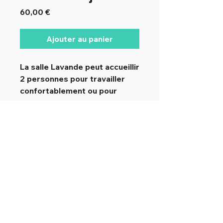
Prix
60,00 €
Ajouter au panier
La salle Lavande peut accueillir
2 personnes pour travailler
confortablement ou pour
effectuer des entretiens de 2-
3 heures. Au-delà de ce délai,
la salle Outremer est plus
appropriée car plus spacieuse.
La Maison bleue - 16 rue Alsace-
Lorraine - Rouen -
02 32 76 31 31
-
contact@lamaisonbleue.mobi
© bleu.net - Coworking Rouen -
La Maison bleue + Le Lotus bleu
-
Mentions légales