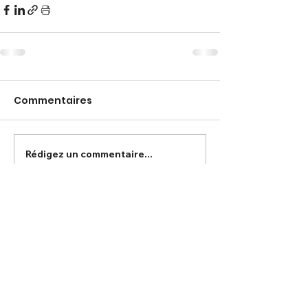
Commentaires
Rédigez un commentaire...
La Maison bleue - 16 rue Alsace-
Lorraine - Rouen -
02 32 76 31 31
-
contact@lamaisonbleue.mobi
© bleu.net - Coworking Rouen -