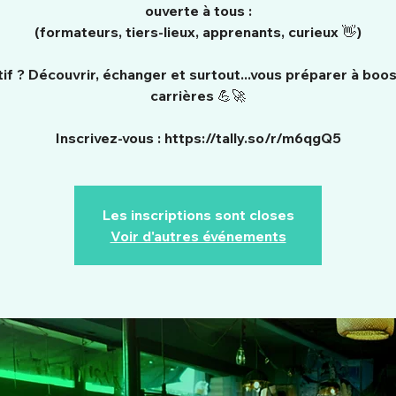
ouverte à tous :
(formateurs, tiers-lieux, apprenants, curieux 👋)
tif ? Découvrir, échanger et surtout...vous préparer à boo
carrières 💪🚀
Inscrivez-vous : https://tally.so/r/m6qgQ5
Les inscriptions sont closes
Voir d'autres événements