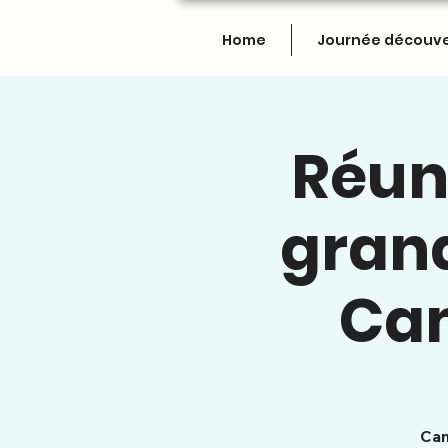
Home
Journée découv
Réun
grand
Ca
Cam