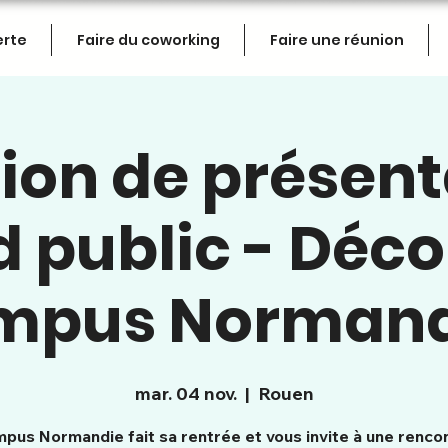
erte
Faire du coworking
Faire une réunion
ion de présent
 public - Déc
mpus Normandi
mar. 04 nov.
  |  
Rouen
pus Normandie fait sa rentrée et vous invite à une renco