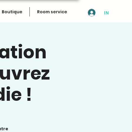
Boutique
Room service
IN
ation
ouvrez
e !
ntre