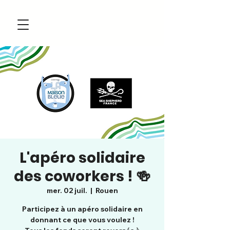
L'apéro solidaire
des coworkers ! 🍻
mer. 02 juil.
  |  
Rouen
Participez à un apéro solidaire en
donnant ce que vous voulez !