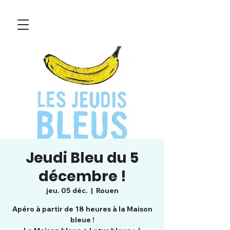
Jeudi Bleu du 5
décembre !
jeu. 05 déc.
  |  
Rouen
Apéro à partir de 18 heures à la Maison
bleue !