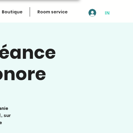
Boutique
Room service
IN
 séance
onore
anie
, sur
e