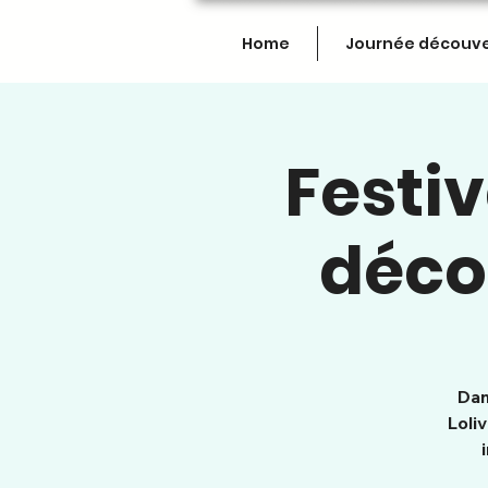
Home
Journée découv
Festiv
déco
Dan
Loli