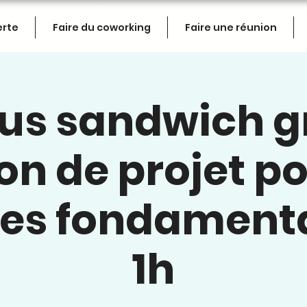
erte
Faire du coworking
Faire une réunion
s sandwich gra
on de projet po
 les fondament
1h