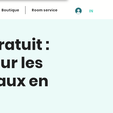
Boutique
Room service
IN
tuit :
ur les
aux en