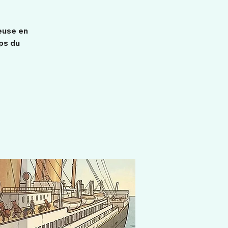
euse en
ps du