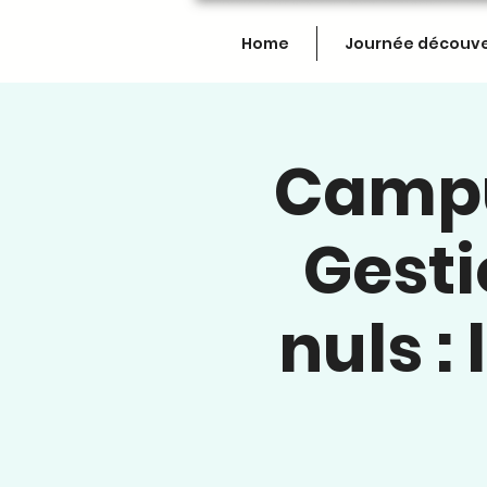
Home
Journée découv
Campu
Gesti
nuls :