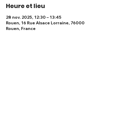
Heure et lieu
28 nov. 2025, 12:30 – 13:45
Rouen, 16 Rue Alsace Lorraine, 76000
Rouen, France
Partager cet événement
La Maison bleue - 16 rue Alsace-
Lorraine - Rouen -
02 32 76 31 31
-
contact@lamaisonbleue.mobi