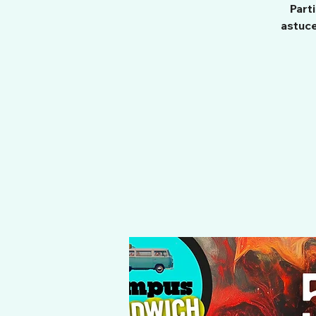
Part
astuce