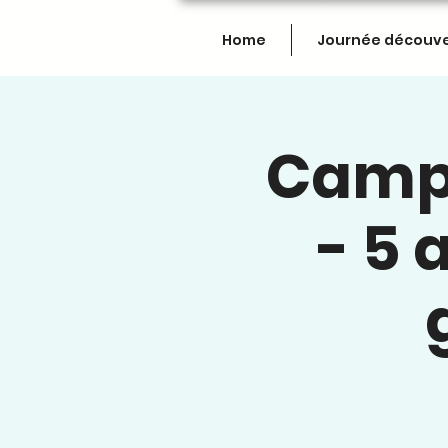
Home
Journée découv
Campu
- 5 