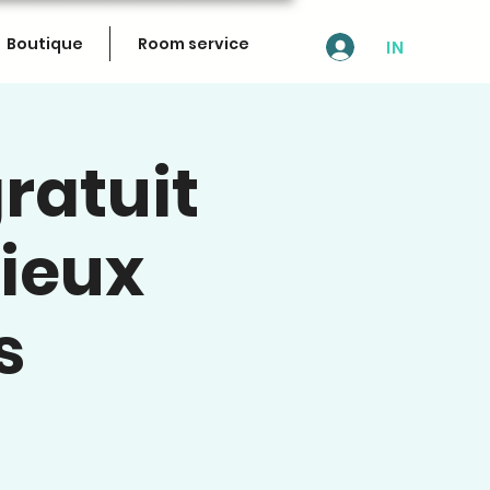
Boutique
Room service
IN
ratuit
mieux
s