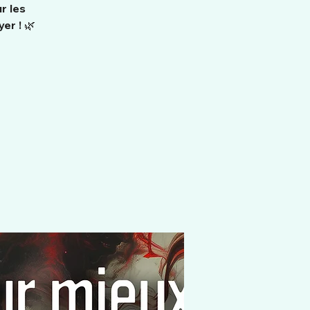
r les
er ! 🌿