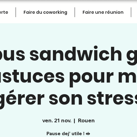
erte
Faire du coworking
Faire une réunion
s sandwich g
astuces pour 
gérer son stres
ven. 21 nov.
  |  
Rouen
Pause dej’ utile ! 🥪