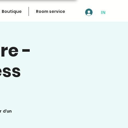
Boutique
Room service
IN
re -
ess
r d'un