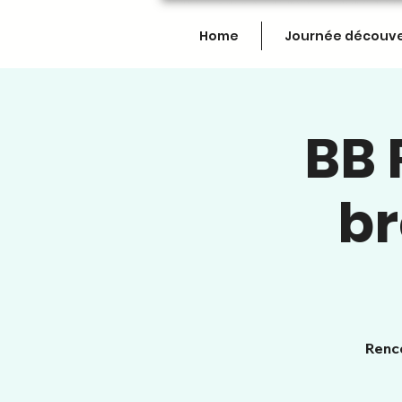
Home
Journée découv
BB 
br
Renco