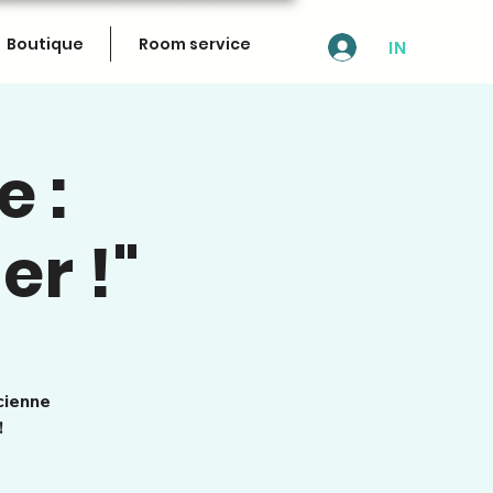
Boutique
Room service
IN
e :
r !"
cienne
!