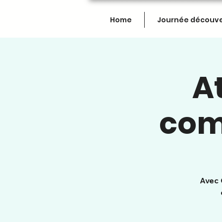
Home
Journée découv
At
com
Avec 