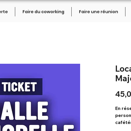
erte
Faire du coworking
Faire une réunion
Loca
Majo
45,0
En rése
person
cafétér
illimit