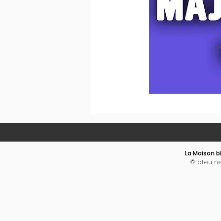
La Maison bl
© bleu.n