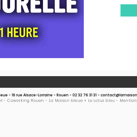
équipé
avez b
caméra
pour u
immers
eue - 16 rue Alsace-Lorraine - Rouen - 02 32 76 31 31 -
contact@lamaison
et - Coworking Rouen - La Maison bleue + Le Lotus bleu -
Mention