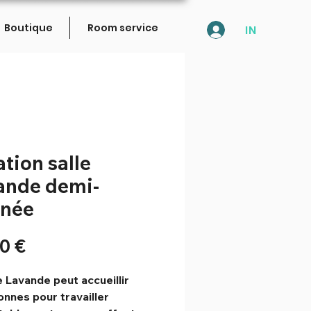
Boutique
Room service
IN
tion salle
ande demi-
rnée
Prix
0 €
e Lavande peut accueillir
onnes pour travailler