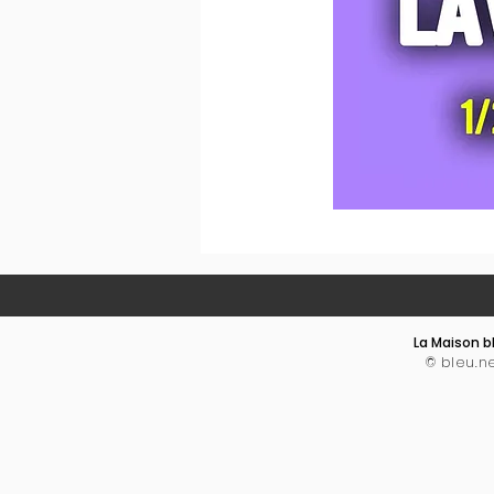
La Maison bl
© bleu.n