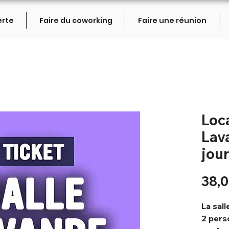
erte
Faire du coworking
Faire une réunion
Loca
Lav
jou
38,0
La sall
2 pers