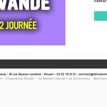
confor
des en
delà de
est pl
spacie
eue - 16 rue Alsace-Lorraine - Rouen - 02 32 76 31 31 -
contact@lamaison
et - Coworking Rouen - La Maison bleue + Le Lotus bleu -
Mention